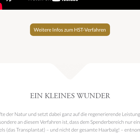
Weitere Infos zum HST-Verfahren
EIN KLEINES WUNDER
fte der Natur und setzt dabei ganz auf die regenerierende Leistun
ondere an diesem Verfahren ist, dass dem Spenderbereich nur ein s
els (das Transplantat) – und nicht der gesamte Haarbalg! – entn