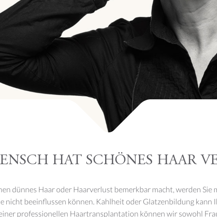
MENSCH HAT SCHÖNES HAAR VE
nen dünnes Haar oder Haarverlust bemerkbar macht, werden Sie m
Sie nicht beeinflussen können. Kahlheit oder Glatzenbildung kann 
 einer professionellen Haartransplantation können wir sowohl Fr