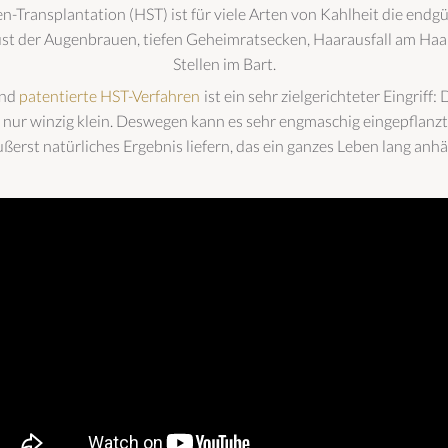
-Transplantation (HST) ist für viele Arten von Kahlheit die endgü
st der Augenbrauen, tiefen Geheimratsecken, Haarausfall am Haa
Stellen im Bart.
und
patentierte HST-Verfahren
ist ein sehr zielgerichteter Eingrif
 nur winzig klein. Deswegen kann es sehr engmaschig eingepflanz
ußerst natürliches Ergebnis liefern, das ein ganzes Leben lang anhäl