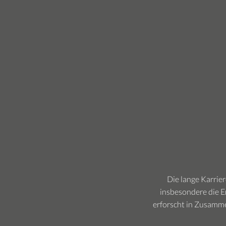
Die lange Karrie
insbesondere die 
erforscht in Zusamme