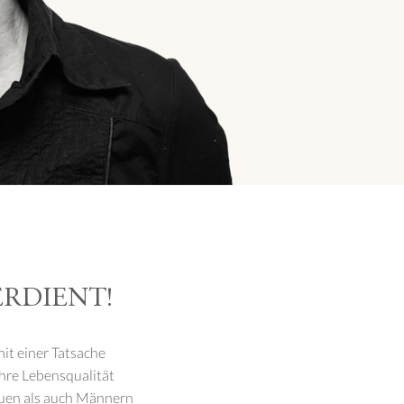
RDIENT!
it einer Tatsache
Ihre Lebensqualität
auen als auch Männern