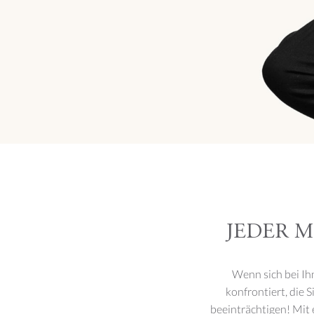
JEDER 
JE GLÜCKLICHER
Wenn sich bei Ih
DU BIST, UMSO SCHÖNER
konfrontiert, die 
WIRST DU SEIN!
beeinträchtigen! Mit