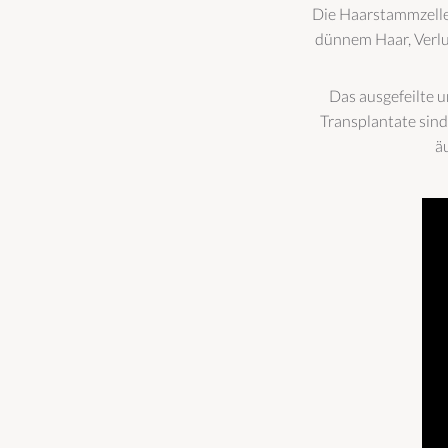
Die Haarstammzellen
dünnem Haar, Verlu
Das ausgefeilte 
Transplantate sind
ä