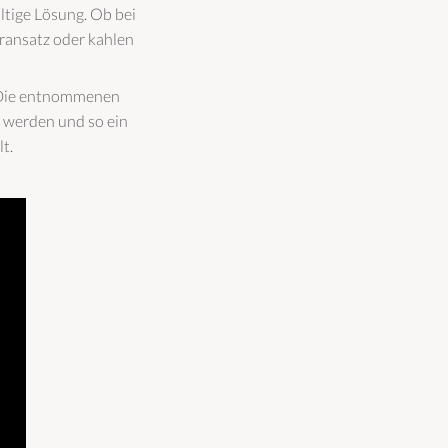
ltige Lösung. Ob bei
ransatz oder kahlen
f: Die entnommenen
t werden und so ein
t.