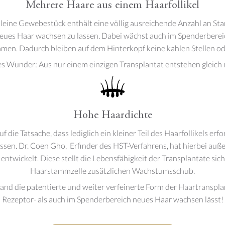
Mehrere Haare aus einem Haarfollikel
kleine Gewebestück enthält eine völlig ausreichende Anzahl an St
eues Haar wachsen zu lassen. Dabei wächst auch im Spenderberei
men. Dadurch bleiben auf dem Hinterkopf keine kahlen Stellen o
nes Wunder: Aus nur einem einzigen Transplantat entstehen gleich
Hohe Haardichte
f die Tatsache, dass lediglich ein kleiner Teil des Haarfollikels erf
ssen. Dr. Coen Gho, Erfinder des HST-Verfahrens, hat hierbei auße
ntwickelt. Diese stellt die Lebensfähigkeit der Transplantate sich
Haarstammzelle zusätzlichen Wachstumsschub.
and die patentierte und weiter verfeinerte Form der Haartranspla
Rezeptor- als auch im Spenderbereich neues Haar wachsen lässt!