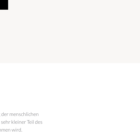
g der menschlichen
ehr kleiner Teil des
ommen wird.