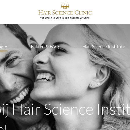
ng
Fakten & FAQ
Hair Science Institute
j Hair Science Insti
e!