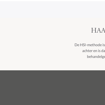
HAA
De HSI-methode is d
achter en is d
behandelgeb