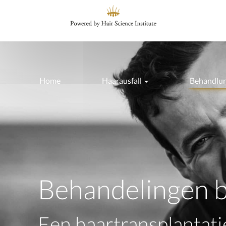
Home
Haarausfall
Behandlu
Behandelingen bi
Een haartransplantati