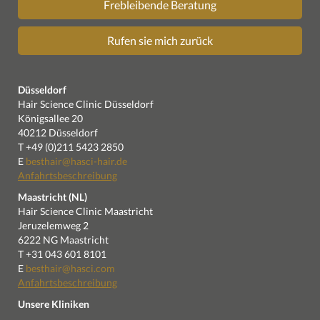
Frebleibende Beratung
Rufen sie mich zurück
Düsseldorf
Hair Science Clinic Düsseldorf
Königsallee 20
40212 Düsseldorf
T +49 (0)211 5423 2850
E
besthair@hasci-hair.de
Anfahrtsbeschreibung
Maastricht (NL)
Hair Science Clinic Maastricht
Jeruzelemweg 2
6222 NG Maastricht
T +31 043 601 8101
E
besthair@hasci.com
Anfahrtsbeschreibung
Unsere Kliniken