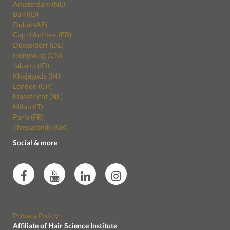
Amsterdam (NL)
Bali (ID)
Dubai (AE)
Cap d’Antibes (FR)
Düsseldorf (DE)
Hongkong (CN)
Jakarta (ID)
Khajaguda (IN)
London (UK)
Maastricht (NL)
Milan (IT)
Paris (FR)
Thessaloniki (GR)
Social & more
Privacy Policy
Affiliate of Hair Science Institute