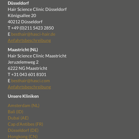
Düsseldorf
Hair Science Clinic Düsseldorf
Königsallee 20
40212 Düsseldorf
T +49 (0)211 5423 2850
E
besthair@hasci-hair.de
Anfahrtsbeschreibung
Maastricht (NL)
Hair Science Clinic Maastricht
Jeruzelemweg 2
6222 NG Maastricht
T +31 043 601 8101
E
besthair@hasci.com
Anfahrtsbeschreibung
Unsere Kliniken
Amsterdam (NL)
Bali (ID)
Dubai (AE)
Cap d’Antibes (FR)
Düsseldorf (DE)
Hongkong (CN)