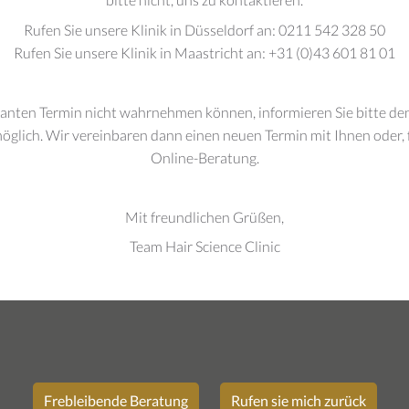
Rufen Sie unsere Klinik in Düsseldorf an: 0211 542 328 50
Rufen Sie unsere Klinik in Maastricht an: +31 (0)43 601 81 01
anten Termin nicht wahrnehmen können, informieren Sie bitte de
möglich. Wir vereinbaren dann einen neuen Termin mit Ihnen oder, 
Online-Beratung.
Mit freundlichen Grüßen,
Team Hair Science Clinic
Frebleibende Beratung
Rufen sie mich zurück