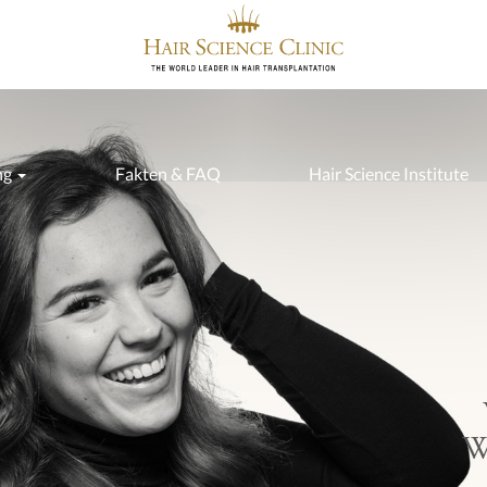
ng
Fakten & FAQ
Hair Science Institute
W